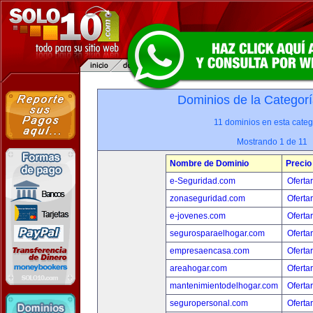
Dominios de la Categorí
11 dominios en esta categ
Mostrando 1 de 11
Nombre de Dominio
Precio
e-Seguridad.com
Oferta
zonaseguridad.com
Oferta
e-jovenes.com
Oferta
segurosparaelhogar.com
Oferta
empresaencasa.com
Oferta
areahogar.com
Oferta
mantenimientodelhogar.com
Oferta
seguropersonal.com
Oferta