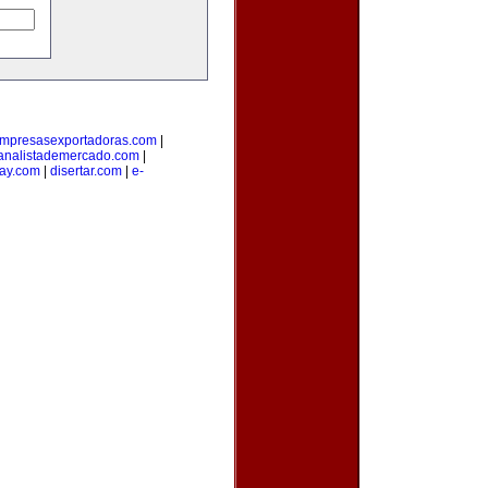
mpresasexportadoras.com
|
analistademercado.com
|
ay.com
|
disertar.com
|
e-