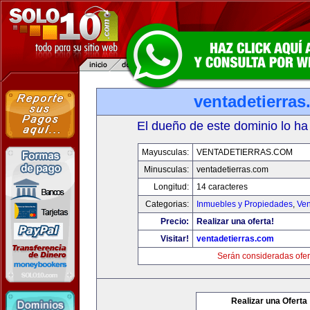
ventadetierra
El dueño de este dominio lo ha
Mayusculas:
VENTADETIERRAS.COM
Minusculas:
ventadetierras.com
Longitud:
14 caracteres
Categorias:
Inmuebles y Propiedades
,
Ven
Precio:
Realizar una oferta!
Visitar!
ventadetierras.com
Serán consideradas ofer
Realizar una Oferta