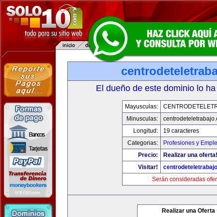
centrodeteletrab
El dueño de este dominio lo ha
Mayusculas:
CENTRODETELET
Minusculas:
centrodeteletrabajo
Longitud:
19 caracteres
Categorias:
Profesiones y Empl
Precio:
Realizar una oferta
Visitar!
centrodeteletrabaj
Serán consideradas ofer
Realizar una Oferta