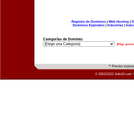
Registro de Dominios
|
Web Hosting
|
D
Dominios Expirados
|
Industrias
|
Indu
Categorías de Dominio:
[Pág. princi
** Precios expre
© 2002/2022 Solo10.com