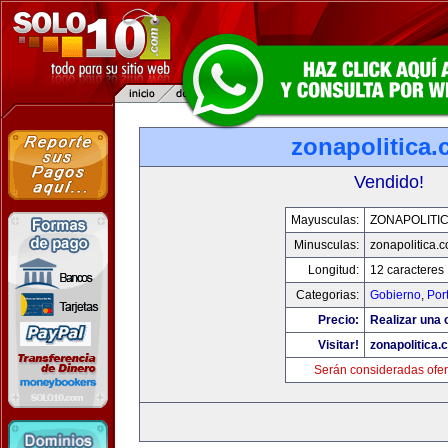
zonapolitica
Vendido!
Mayusculas:
ZONAPOLITI
Minusculas:
zonapolitica.
Longitud:
12 caracteres
Categorias:
Gobierno
,
Por
Precio:
Realizar una o
Visitar!
zonapolitica.
Serán consideradas ofer