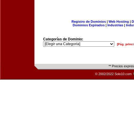
Registro de Dominios
|
Web Hosting
|
D
Dominios Expirados
|
Industrias
|
Indu
Categorías de Dominio:
[Pág. princi
** Precios expre
© 2002/2022 Solo10.com