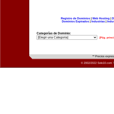
Registro de Dominios
|
Web Hosting
|
D
Dominios Expirados
|
Industrias
|
Indu
Categorías de Dominio:
[Pág. princi
** Precios expre
© 2002/2022 Solo10.com