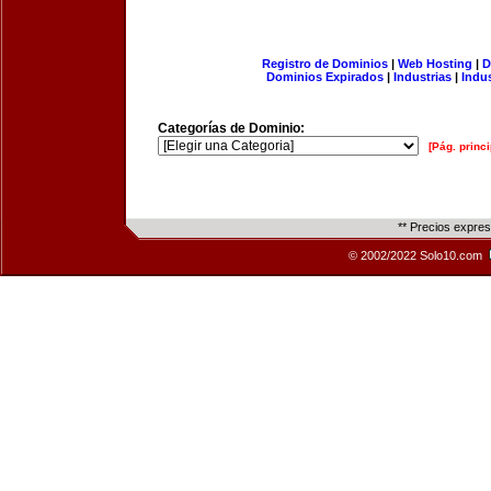
Registro de Dominios
|
Web Hosting
|
D
Dominios Expirados
|
Industrias
|
Indu
Categorías de Dominio:
[Pág. princi
** Precios expre
© 2002/2022 Solo10.com