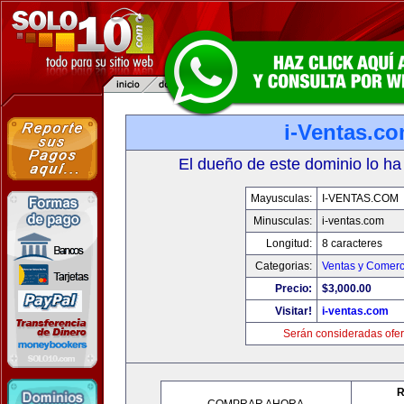
i-Ventas.c
El dueño de este dominio lo ha
Mayusculas:
I-VENTAS.COM
Minusculas:
i-ventas.com
Longitud:
8 caracteres
Categorias:
Ventas y Comerc
Precio:
$3,000.00
Visitar!
i-ventas.com
Serán consideradas ofer
R