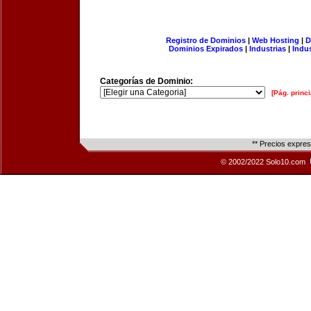
Registro de Dominios
|
Web Hosting
|
D
Dominios Expirados
|
Industrias
|
Indu
Categorías de Dominio:
[Pág. princi
** Precios expre
© 2002/2022 Solo10.com