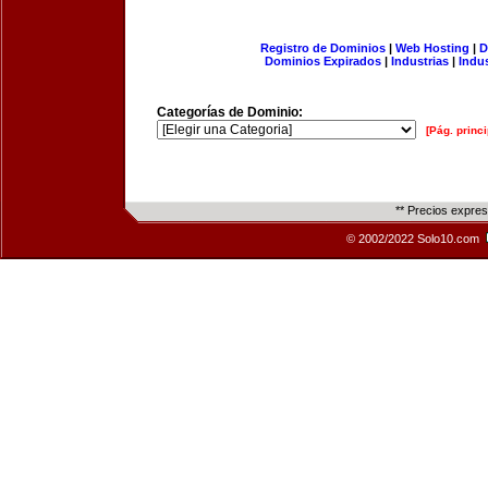
Registro de Dominios
|
Web Hosting
|
D
Dominios Expirados
|
Industrias
|
Indu
Categorías de Dominio:
[Pág. princi
** Precios expre
© 2002/2022 Solo10.com