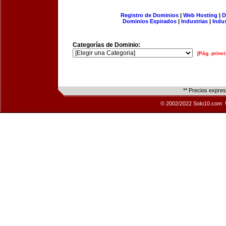
Registro de Dominios
|
Web Hosting
|
D
Dominios Expirados
|
Industrias
|
Indu
Categorías de Dominio:
[Pág. princi
** Precios expre
© 2002/2022 Solo10.com