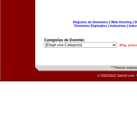
Registro de Dominios
|
Web Hosting
|
D
Dominios Expirados
|
Industrias
|
Indu
Categorías de Dominio:
[Pág. princi
** Precios expre
© 2002/2022 Solo10.com