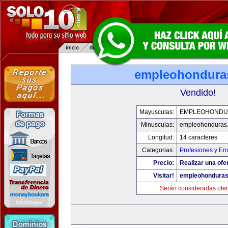
empleohondura
Vendido!
Mayusculas:
EMPLEOHONDU
Minusculas:
empleohonduras
Longitud:
14 caracteres
Categorias:
Profesiones y E
Precio:
Realizar una ofe
Visitar!
empleohondura
Serán consideradas ofer