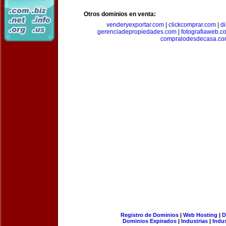
Otros dominios en venta:
venderyexportar.com
|
clickcomprar.com
|
di
gerenciadepropiedades.com
|
fotografiaweb.c
compralodesdecasa.co
Registro de Dominios
|
Web Hosting
|
D
Dominios Expirados
|
Industrias
|
Indu