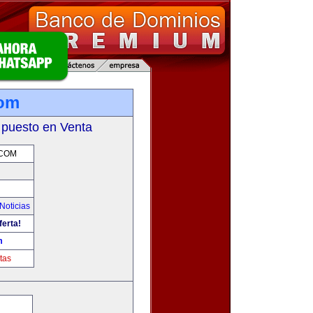
com
 puesto en Venta
.COM
Noticias
ferta!
m
tas