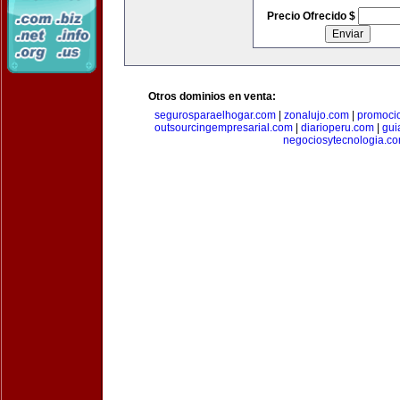
Precio Ofrecido $
Otros dominios en venta:
segurosparaelhogar.com
|
zonalujo.com
|
promoci
outsourcingempresarial.com
|
diarioperu.com
|
gui
negociosytecnologia.c