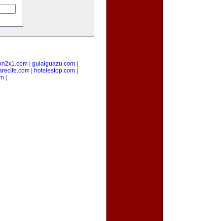
on2x1.com
|
guiaiguazu.com
|
arecife.com
|
hotelestop.com
|
om
|