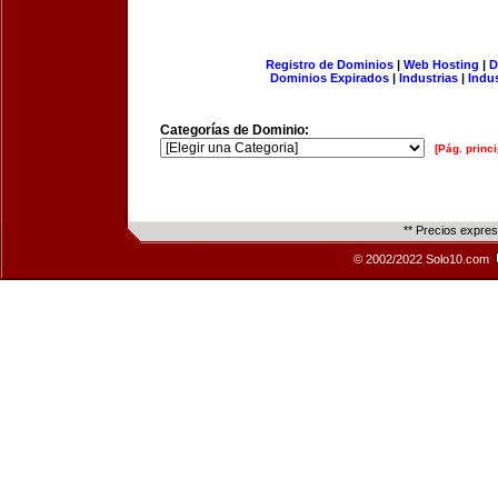
Registro de Dominios
|
Web Hosting
|
D
Dominios Expirados
|
Industrias
|
Indu
Categorías de Dominio:
[Pág. princi
** Precios expre
© 2002/2022 Solo10.com