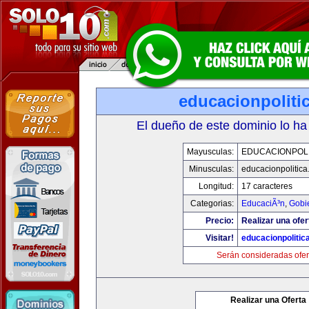
educacionpoliti
El dueño de este dominio lo ha
Mayusculas:
EDUCACIONPOLI
Minusculas:
educacionpolitic
Longitud:
17 caracteres
Categorias:
EducaciÃ³n
,
Gobi
Precio:
Realizar una ofer
Visitar!
educacionpolitic
Serán consideradas ofer
Realizar una Oferta