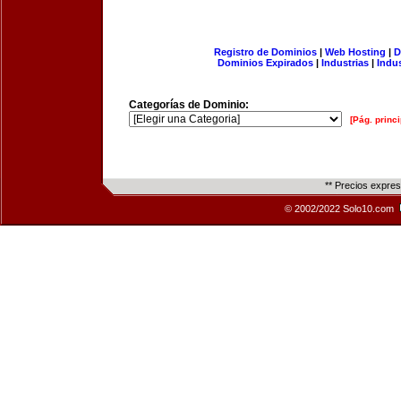
Registro de Dominios
|
Web Hosting
|
D
Dominios Expirados
|
Industrias
|
Indu
Categorías de Dominio:
[Pág. princi
** Precios expre
© 2002/2022 Solo10.com