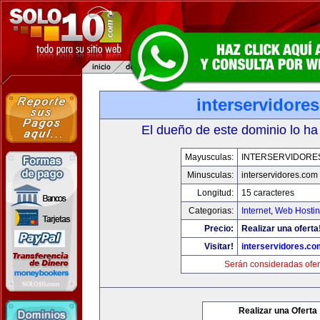
interservidore
El dueño de este dominio lo ha
Mayusculas:
INTERSERVIDORE
Minusculas:
interservidores.com
Longitud:
15 caracteres
Categorias:
Internet
,
Web Hostin
Precio:
Realizar una oferta
Visitar!
interservidores.co
Serán consideradas ofer
Realizar una Oferta