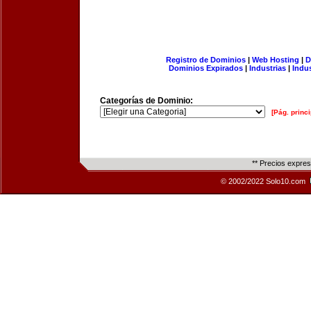
Registro de Dominios
|
Web Hosting
|
D
Dominios Expirados
|
Industrias
|
Indu
Categorías de Dominio:
[Pág. princi
** Precios expre
© 2002/2022 Solo10.com