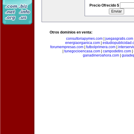
Precio Ofrecido $
Otros dominios en venta:
consultoriapymes.com
|
juegasgratis.com
energiaorganica.com
|
estudiopublicidad.
forumempresas.com
|
futbolprimera.com
|
interserv
|
tunegocioencasa.com
|
campodetiro.com
|
ganadineroahora.com
|
guiade