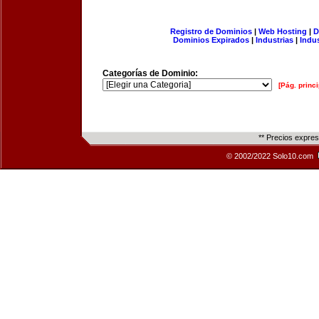
Registro de Dominios
|
Web Hosting
|
D
Dominios Expirados
|
Industrias
|
Indu
Categorías de Dominio:
[Pág. princi
** Precios expre
© 2002/2022 Solo10.com