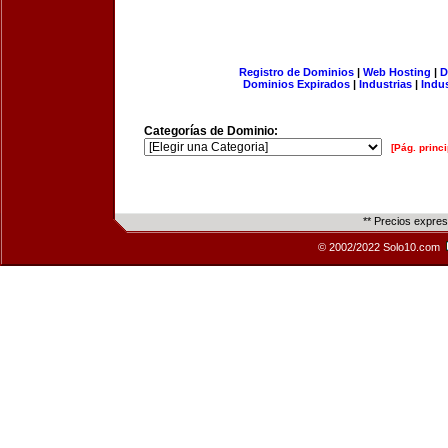
Registro de Dominios
|
Web Hosting
|
D
Dominios Expirados
|
Industrias
|
Indu
Categorías de Dominio:
[Pág. princi
** Precios expre
© 2002/2022 Solo10.com