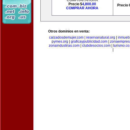
COMPRAR AHORA
Precio $
4,800.00
Precio 
COMPRAR AHORA
Otros dominios en venta:
calzadosdemujer.com
|
reservanatural.org
|
inmueb
pymes.org
|
graficaypublicidad.com
|
zonaempresa
zonaindustrias.com
|
clubdesocios.com
|
turismo.co.
|