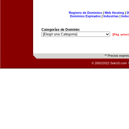
Registro de Dominios
|
Web Hosting
|
D
Dominios Expirados
|
Industrias
|
Indu
Categorías de Dominio:
[Pág. princi
** Precios expre
© 2002/2022 Solo10.com