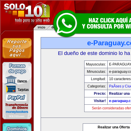
e-Paraguay.
El dueño de este dominio lo ha
Mayusculas:
E-PARAGUA
Minusculas:
e-paraguay.c
Longitud:
10 caracteres
Categorias:
PaÃ­ses y Ci
Precio:
Realizar una 
Visitar!
e-paraguay.
Serán consideradas ofer
Realizar una Oferta