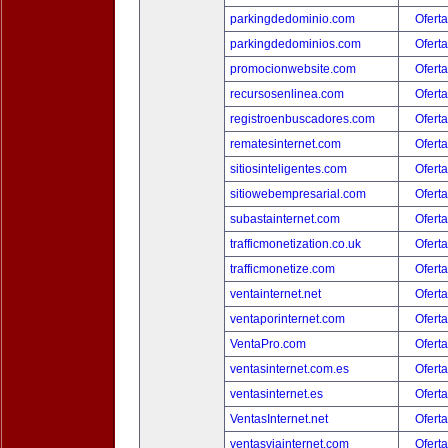
parkingdedominio.com
Oferta
parkingdedominios.com
Oferta
promocionwebsite.com
Oferta
recursosenlinea.com
Oferta
registroenbuscadores.com
Oferta
rematesinternet.com
Oferta
sitiosinteligentes.com
Oferta
sitiowebempresarial.com
Oferta
subastainternet.com
Oferta
trafficmonetization.co.uk
Oferta
trafficmonetize.com
Oferta
ventainternet.net
Oferta
ventaporinternet.com
Oferta
VentaPro.com
Oferta
ventasinternet.com.es
Oferta
ventasinternet.es
Oferta
VentasInternet.net
Oferta
ventasviainternet.com
Oferta