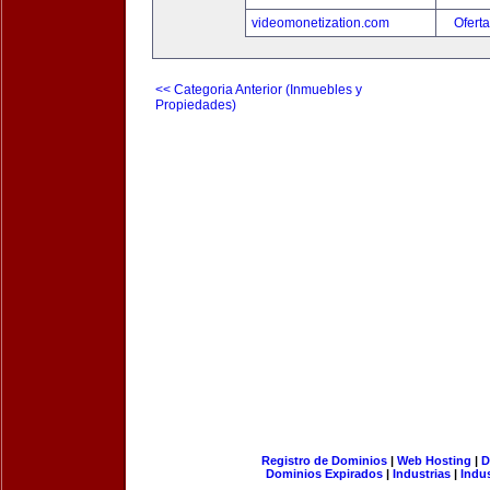
videomonetization.com
Oferta
<< Categoria Anterior (Inmuebles y
Propiedades)
Registro de Dominios
|
Web Hosting
|
D
Dominios Expirados
|
Industrias
|
Indu