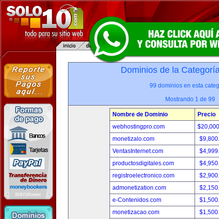
Dominios de la Categorí
99 dominios en esta categ
Mostrando 1 de 99
Nombre de Dominio
Precio
webhostingpro.com
$20,00
monetizalo.com
$9,800
VentasInternet.com
$4,999
productosdigitales.com
$4,950
registroelectronico.com
$2,900
admonetization.com
$2,150
e-Contenidos.com
$1,500
monetizacao.com
$1,500