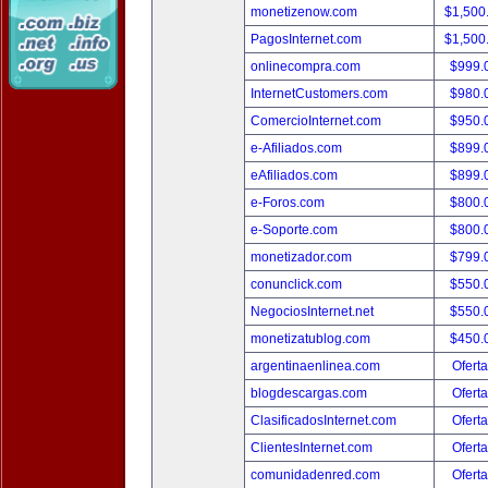
monetizenow.com
$1,500
PagosInternet.com
$1,500
onlinecompra.com
$999.
InternetCustomers.com
$980.
ComercioInternet.com
$950.
e-Afiliados.com
$899.
eAfiliados.com
$899.
e-Foros.com
$800.
e-Soporte.com
$800.
monetizador.com
$799.
conunclick.com
$550.
NegociosInternet.net
$550.
monetizatublog.com
$450.
argentinaenlinea.com
Oferta
blogdescargas.com
Oferta
ClasificadosInternet.com
Oferta
ClientesInternet.com
Oferta
comunidadenred.com
Oferta