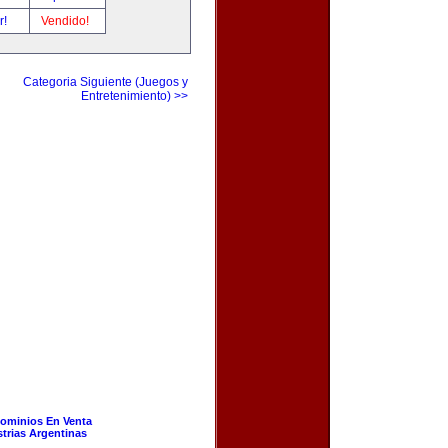
r!
Vendido!
Categoria Siguiente (Juegos y
Entretenimiento) >>
ominios En Venta
strias Argentinas