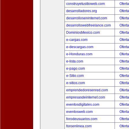
construyetusitioweb.com
Oferta
desarrolladores.org
Oferta
desarrolloseninternet.com
Oferta
desarrollowebfreelance.com
Oferta
DominiosMexico.com
Oferta
e-cargas.com
Oferta
e-descargas.com
Oferta
e-Honduras.com
Oferta
e-lista.com
Oferta
e-pago.com
Oferta
e-Sitio.com
Oferta
e-sitios.com
Oferta
emprendedoresenred.com
Oferta
empresasdeinternet.com
Oferta
eventosdigitales.com
Oferta
eventosweb.com
Oferta
forodeusuarios.com
Oferta
foroenlinea.com
Oferta