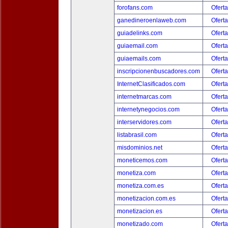
forofans.com
Oferta
ganedineroenlaweb.com
Oferta
guiadelinks.com
Oferta
guiaemail.com
Oferta
guiaemails.com
Oferta
inscripcionenbuscadores.com
Oferta
InternetClasificados.com
Oferta
internetmarcas.com
Oferta
internetynegocios.com
Oferta
interservidores.com
Oferta
listabrasil.com
Oferta
misdominios.net
Oferta
moneticemos.com
Oferta
monetiza.com
Oferta
monetiza.com.es
Oferta
monetizacion.com.es
Oferta
monetizacion.es
Oferta
monetizado.com
Oferta