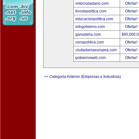
votociudadano.com
Ofertar!
forodepolitica.com
Ofertar!
educacionpolitica.com
Ofertar!
infogobierno.com
Ofertar!
ganaderia.com
$95,000.
zonapolitica.com
Ofertar!
ciudadaniaeuropea.com
Ofertar!
gobiernoweb.com
Ofertar!
<< Categoria Anterior (Empresas e Industrias)