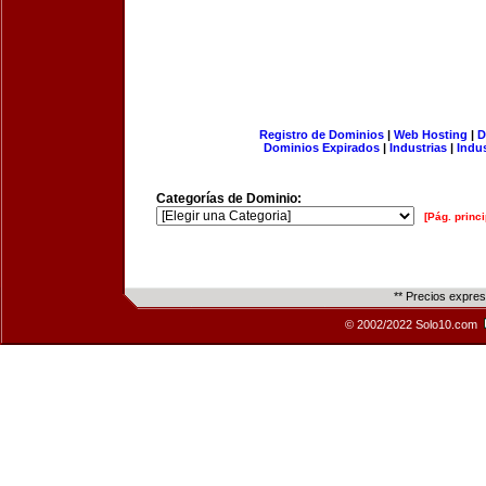
Registro de Dominios
|
Web Hosting
|
D
Dominios Expirados
|
Industrias
|
Indu
Categorías de Dominio:
[Pág. princi
** Precios expre
© 2002/2022 Solo10.com